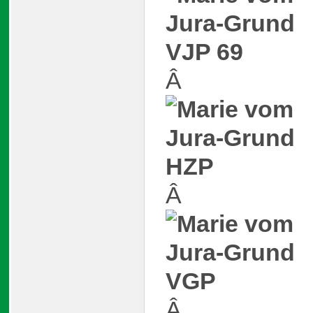
Â
Â
Â