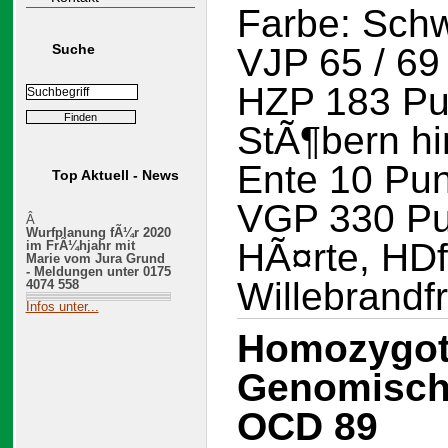
Farbe: Sch
Suche
VJP 65 / 69
HZP 183 Pu
StÃ¶bern hi
Ente 10 Pu
Top Aktuell - News
VGP 330 Pu
Â
Wurfplanung fÃ¼r 2020
HÃ¤rte, HDfr
im FrÃ¼hjahr mit
Marie vom Jura Grund
- Meldungen unter 0175
Willebrandfr
4074 558
Infos unter...
Homozygot
Genomische
OCD 89