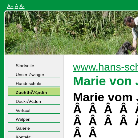
A+
A
A-
www.hans-sch
Startseite
Unser Zwinger
Marie von
Hundeschule
ZuchthÃ¼ndin
Marie vom
DeckrÃ¼den
Â Â Â Â 
Verkauf
Â Â Â Â 
Welpen
Galerie
Â Â
Kontakt